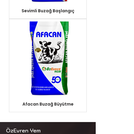
Sevimli Buzağ Başlangıç
Afacan Buzağ Büyütme
ÖzEvren Yem