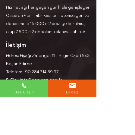
Hizmet ağı her geçen gün hızla genişleyen
ÖzEvren Yem Fabrikası tam otomasyon ve
donanımı ile 15.000 m2 araziye kurulmuş
olup 7.500 m2 depolama alanına sahiptir.
İletişim
Adres: Aşağı Zaferiye Mh. Bilgin Cad. No:3
Keşan Edirne
Telefon: +90 284 714 39 97
E-Mail: info@ozevren.com.tr
Bize Ulaşın
E-Posta