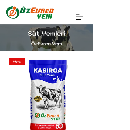
Süt Yemleri
ÖzEvren Yem
Yeni