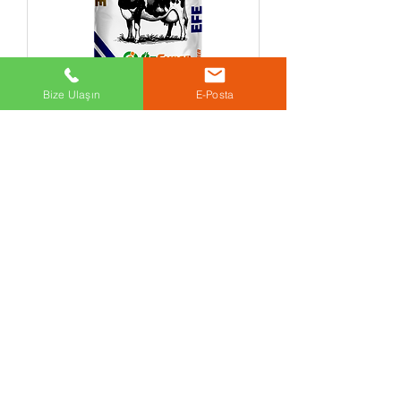
Bize Ulaşın
E-Posta
Efe
ÖzEvren Yem
Hizmet ağı her geçen gün hızla genişleyen
ÖzEvren Yem Fabrikası tam otomasyon ve
donanımı ile 15.000 m2 araziye kurulmuş
olup 7.500 m2 depolama alanına sahiptir.
İletişim
Adres: Aşağı Zaferiye Mh. Bilgin Cad. No:3