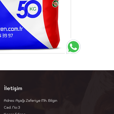
İletişim
Adres: Aşağı Zaferiye Mh. Bilgin
Cad. No:3