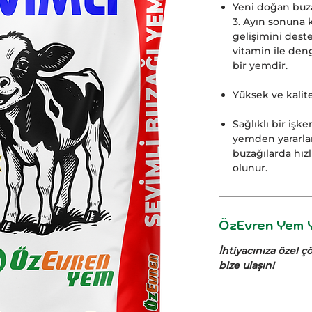
Yeni doğan buza
3. Ayın sonuna 
gelişimini deste
vitamin ile deng
bir yemdir.
Yüksek ve kalitel
Sağlıklı bir işk
yemden yararlan
buzağılarda hızlı
olunur.
ÖzEvren Yem Y
İhtiyacınıza özel 
bize
ulaşın!