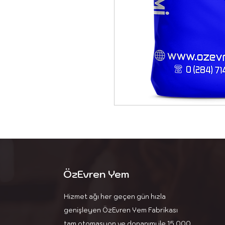
ÖzEvren Yem
Hizmet ağı her geçen gün hızla
genişleyen ÖzEvren Yem Fabrikası
tam otomasyon ve donanımı ile 15.000