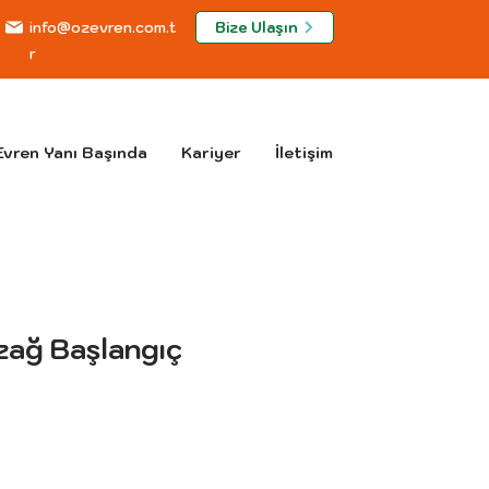
Bize Ulaşın
info@ozevren.com.t
r
vren Yanı Başında
Kariyer
İletişim
zağ Başlangıç