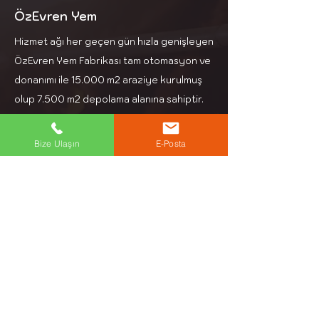
ÖzEvren Yem
Hizmet ağı her geçen gün hızla genişleyen
ÖzEvren Yem Fabrikası tam otomasyon ve
donanımı ile 15.000 m2 araziye kurulmuş
olup 7.500 m2 depolama alanına sahiptir.
İletişim
Bize Ulaşın
E-Posta
Adres: Aşağı Zaferiye Mh. Bilgin Cad. No:3
Keşan Edirne
Telefon: +90 284 714 39 97
E-Mail: info@ozevren.com.tr