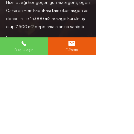
Hizmet ağı her geçen gün hızla genişleyen
ÖzEvren Yem Fabrikası tam otomasyon ve
donanımı ile 15.000 m2 araziye kurulmuş
olup 7.500 m2 depolama alanına sahiptir.
İletişim
Bize Ulaşın
E-Posta
Adres: Aşağı Zaferiye Mh. Bilgin Cad. No:3
Keşan Edirne
Telefon: +90 284 714 39 97
E-Mail: info@ozevren.com.tr