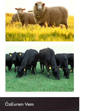
ÖzEvren Yem