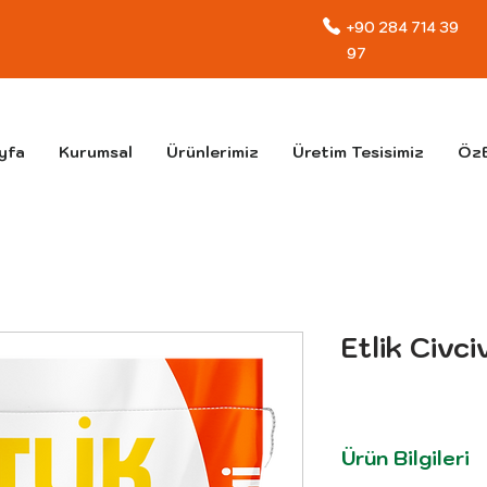
+90 284 714 39
97
yfa
Kurumsal
Ürünlerimiz
Üretim Tesisimiz
ÖzE
Etlik Civci
Ürün Bilgileri