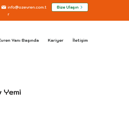
Bize Ulaşın
info@ozevren.com.t
r
vren Yanı Başında
Kariyer
İletişim
v Yemi