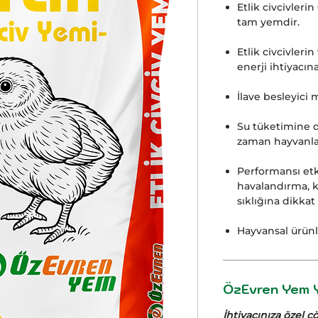
Etlik civcivlerin
tam yemdir.
Etlik civcivleri
enerji ihtiyacın
İlave besleyici 
Su tüketimine d
zaman hayvanlar
Performansı etk
havalandırma, k
sıklığına dikkat
Hayvansal ürünl
ÖzEvren Yem Y
İhtiyacınıza özel 