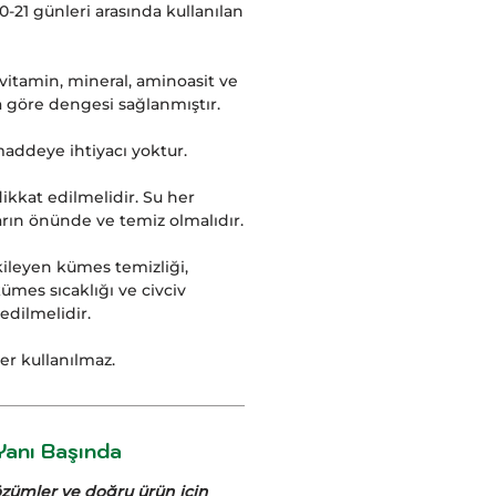
 0-21 günleri arasında kullanılan
n vitamin, mineral, aminoasit ve
a göre dengesi sağlanmıştır.
maddeye ihtiyacı yoktur.
ikkat edilmelidir. Su her
ın önünde ve temiz olmalıdır.
ileyen kümes temizliği,
ümes sıcaklığı ve civciv
 edilmelidir.
er kullanılmaz.
anı Başında
çözümler ve doğru ürün için