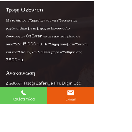
Τροφή OzEvren
Με το δίκτυο υπηρεσιών του να επεκτείνεται
ραγδαία μέρα με τη μέρα, το Εργοστάσιο
Ζωοτροφών ÖzEvren είναι εγκατεστημένο σε
οικόπεδο 15.000 τ.μ. με πλήρη αυτοματοποίηση
και εξοπλισμό, και διαθέτει χώρο αποθήκευσης
7.500 τ.μ.
Ανακοίνωση
Διεύθυνση: Aşağı Zaferiye Mh. Bilgin Cad.
Νο: 3
Κεσάν Αδριανούπολη
Καλέστε τώρα
E-mail
Τηλέφωνο:
+90 284 714 39 97
Ηλεκτρονικό ταχυδρομείο:
info@ozevren.com.tr