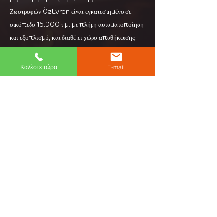
Ζωοτροφών ÖzEvren είναι εγκατεστημένο σε
οικόπεδο 15.000 τ.μ. με πλήρη αυτοματοποίηση
και εξοπλισμό, και διαθέτει χώρο αποθήκευσης
7.500 τ.μ.
Καλέστε τώρα
E-mail
Ανακοίνωση
Διεύθυνση: Aşağı Zaferiye Mh. Bilgin Cad.
Νο: 3
Κεσάν Αδριανούπολη
Τηλέφωνο:
+90 284 714 39 97
Ηλεκτρονικό ταχυδρομείο:
info@ozevren.com.tr