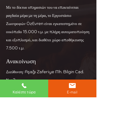
Με το δίκτυο υπηρεσιών του να επεκτείνεται
ραγδαία μέρα με τη μέρα, το Εργοστάσιο
Ζωοτροφών ÖzEvren είναι εγκατεστημένο σε
οικόπεδο 15.000 τ.μ. με πλήρη αυτοματοποίηση
και εξοπλισμό, και διαθέτει χώρο αποθήκευσης
7.500 τ.μ.
Ανακοίνωση
Διεύθυνση: Aşağı Zaferiye Mh. Bilgin Cad.
Νο: 3
Κεσάν Αδριανούπολη
Καλέστε τώρα
E-mail
Τηλέφωνο:
+90 284 714 39 97
Ηλεκτρονικό ταχυδρομείο:
info@ozevren.com.tr