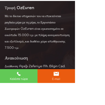
Χάρη στην υπέροχη γεύση του,
καταναλώνεται εύκολα από
Τροφή OzEvren
γαλακτοπαραγωγές αγελάδες και
Με το δίκτυο υπηρεσιών του να επεκτείνεται
αυξάνει την πρόσληψη ξηράς ουσίας.
ραγδαία μέρα με τη μέρα, το Εργοστάσιο
Ζωοτροφών ÖzEvren είναι εγκατεστημένο σε
οικόπεδο 15.000 τ.μ. με πλήρη αυτοματοποίηση
και εξοπλισμό, και διαθέτει χώρο αποθήκευσης
7.500 τ.μ.
Ανακοίνωση
Διεύθυνση: Aşağı Zaferiye Mh. Bilgin Cad.
Νο: 3
Κεσάν Αδριανούπολη
Καλέστε τώρα
E-mail
Τηλέφωνο:
+90 284 714 39 97
Ηλεκτρονικό ταχυδρομείο:
info@ozevren.com.tr